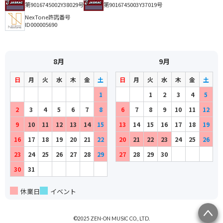
第9016745002Y38029号
第9016745003Y37019号
NexTone許諾番号
ID000005690
8月
9月
日
月
火
水
木
金
土
日
月
火
水
木
金
土
1
1
2
3
4
5
2
3
4
5
6
7
8
6
7
8
9
10
11
12
9
10
11
12
13
14
15
13
14
15
16
17
18
19
16
17
18
19
20
21
22
20
21
22
23
24
25
26
23
24
25
26
27
28
29
27
28
29
30
30
31
休業日
イベント
©2025 ZEN-ON MUSIC CO., LTD.