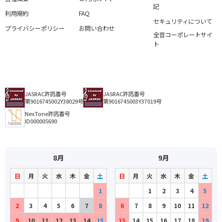
記
利用規約
FAQ
セキュリティについて
プライバシーポリシー
お問い合わせ
全音コーポレートサイ
ト
JASRAC許諾番号
JASRAC許諾番号
第9016745002Y38029号
第9016745003Y37019号
NexTone許諾番号
ID000005690
8月
9月
日
月
火
水
木
金
土
日
月
火
水
木
金
土
1
1
2
3
4
5
2
3
4
5
6
7
8
6
7
8
9
10
11
12
9
10
11
12
13
14
15
13
14
15
16
17
18
19