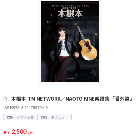
木根本-TM NETWORK／NAOTO KINE楽譜集「番外篇」
ISBN978-4-11-769704-9
歌集・メロディ譜
歌謡・ポピュラー
2,500
JPY:
yen