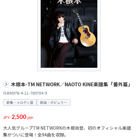
木根本-TM NETWORK／NAOTO KINE楽譜集「番外篇」
ISBN978-4-11-769704-9
歌集・メロディ譜
歌謡・ポピュラー
2,500
JPY:
yen
大人気グループTM NETWORKの木根尚登、初のオフィシャル楽譜
集がついに登場！全94曲を収録。