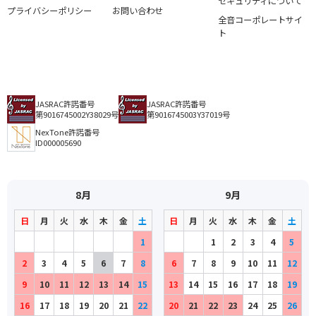
セキュリティについて
プライバシーポリシー
お問い合わせ
全音コーポレートサイ
ト
JASRAC許諾番号
JASRAC許諾番号
第9016745002Y38029号
第9016745003Y37019号
NexTone許諾番号
ID000005690
8月
9月
日
月
火
水
木
金
土
日
月
火
水
木
金
土
1
1
2
3
4
5
2
3
4
5
6
7
8
6
7
8
9
10
11
12
9
10
11
12
13
14
15
13
14
15
16
17
18
19
16
17
18
19
20
21
22
20
21
22
23
24
25
26