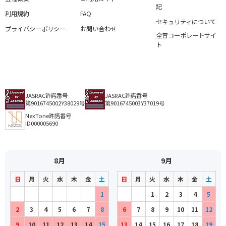
記
利用規約
FAQ
セキュリティについて
プライバシーポリシー
お問い合わせ
全音コーポレートサイ
ト
JASRAC許諾番号
JASRAC許諾番号
第9016745002Y38029号
第9016745003Y37019号
NexTone許諾番号
ID000005690
8月
9月
日
月
火
水
木
金
土
日
月
火
水
木
金
土
1
1
2
3
4
5
2
3
4
5
6
7
8
6
7
8
9
10
11
12
9
10
11
12
13
14
15
13
14
15
16
17
18
19