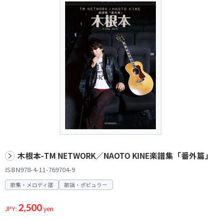
木根本-TM NETWORK／NAOTO KINE楽譜集「番外篇」
ISBN978-4-11-769704-9
歌集・メロディ譜
歌謡・ポピュラー
2,500
JPY:
yen