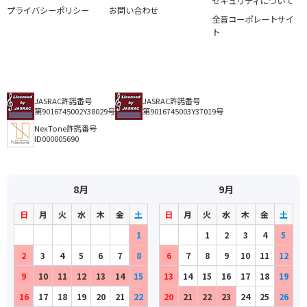
セキュリティについて
プライバシーポリシー
お問い合わせ
全音コーポレートサイ
ト
JASRAC許諾番号
JASRAC許諾番号
第9016745002Y38029号
第9016745003Y37019号
NexTone許諾番号
ID000005690
8月
9月
日
月
火
水
木
金
土
日
月
火
水
木
金
土
1
1
2
3
4
5
2
3
4
5
6
7
8
6
7
8
9
10
11
12
9
10
11
12
13
14
15
13
14
15
16
17
18
19
16
17
18
19
20
21
22
20
21
22
23
24
25
26