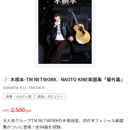
木根本-TM NETWORK／NAOTO KINE楽譜集「番外篇」
ISBN978-4-11-769704-9
歌集・メロディ譜
歌謡・ポピュラー
2,500
JPY:
yen
大人気グループTM NETWORKの木根尚登、初のオフィシャル楽譜
集がついに登場！全94曲を収録。