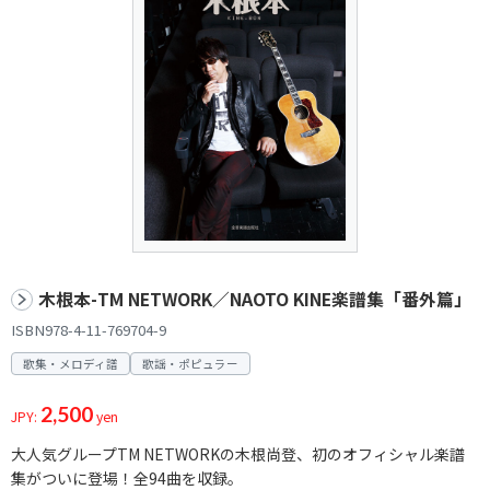
木根本-TM NETWORK／NAOTO KINE楽譜集「番外篇」
ISBN978-4-11-769704-9
歌集・メロディ譜
歌謡・ポピュラー
2,500
JPY:
yen
大人気グループTM NETWORKの木根尚登、初のオフィシャル楽譜
集がついに登場！全94曲を収録。