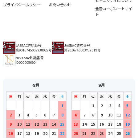
セキュリティについて
プライバシーポリシー
お問い合わせ
全音コーポレートサイ
ト
JASRAC許諾番号
JASRAC許諾番号
第9016745002Y38029号
第9016745003Y37019号
NexTone許諾番号
ID000005690
8月
9月
日
月
火
水
木
金
土
日
月
火
水
木
金
土
1
1
2
3
4
5
2
3
4
5
6
7
8
6
7
8
9
10
11
12
9
10
11
12
13
14
15
13
14
15
16
17
18
19
16
17
18
19
20
21
22
20
21
22
23
24
25
26