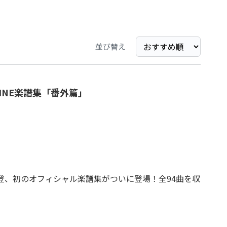
並び替え
 KINE楽譜集「番外篇」
根尚登、初のオフィシャル楽譜集がついに登場！全94曲を収