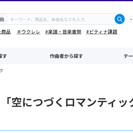
曲
た商品
＃ウクレレ
#楽譜・音楽書祭
#ピティナ課題
探す
作曲者から探す
テー
ク
名「空につづくロマンティッ