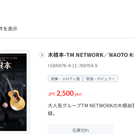
件を表示
木根本-TM NETWORK／NAOTO
ISBN978-4-11-769704-9
歌集・メロディ譜
歌謡・ポピュラー
2,500
JPY:
yen
大人気グループTM NETWORKの木
録。
在庫切れ