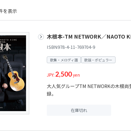
件を表示
木根本-TM NETWORK／NAOTO
ISBN978-4-11-769704-9
歌集・メロディ譜
歌謡・ポピュラー
2,500
JPY:
yen
大人気グループTM NETWORKの木
録。
在庫切れ