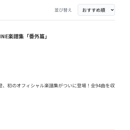
並び替え
 KINE楽譜集「番外篇」
根尚登、初のオフィシャル楽譜集がついに登場！全94曲を収