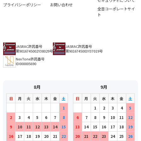
セキュリティについて
プライバシーポリシー
お問い合わせ
全音コーポレートサイ
ト
JASRAC許諾番号
JASRAC許諾番号
第9016745002Y38029号
第9016745003Y37019号
NexTone許諾番号
ID000005690
8月
9月
日
月
火
水
木
金
土
日
月
火
水
木
金
土
1
1
2
3
4
5
2
3
4
5
6
7
8
6
7
8
9
10
11
12
9
10
11
12
13
14
15
13
14
15
16
17
18
19
16
17
18
19
20
21
22
20
21
22
23
24
25
26