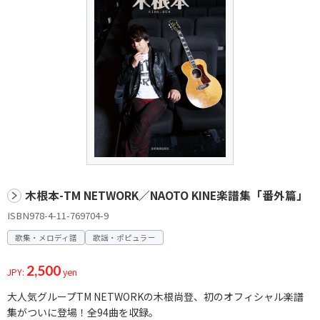
木根本-TM NETWORK／NAOTO KINE楽譜集「番外篇」
ISBN978-4-11-769704-9
歌集・メロディ譜
歌謡・ポピュラー
2,500
JPY:
yen
大人気グループTM NETWORKの木根尚登、初のオフィシャル楽譜
集がついに登場！全94曲を収録。