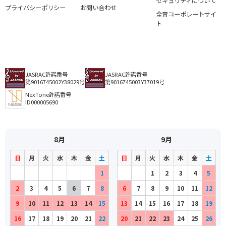
セキュリティについて
プライバシーポリシー
お問い合わせ
全音コーポレートサイ
ト
JASRAC許諾番号
JASRAC許諾番号
第9016745002Y38029号
第9016745003Y37019号
NexTone許諾番号
ID000005690
8月
9月
日
月
火
水
木
金
土
日
月
火
水
木
金
土
1
1
2
3
4
5
2
3
4
5
6
7
8
6
7
8
9
10
11
12
9
10
11
12
13
14
15
13
14
15
16
17
18
19
16
17
18
19
20
21
22
20
21
22
23
24
25
26