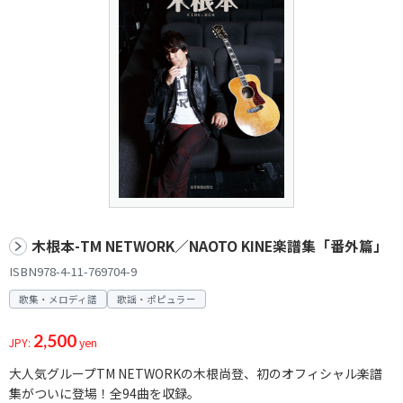
木根本-TM NETWORK／NAOTO KINE楽譜集「番外篇」
ISBN978-4-11-769704-9
歌集・メロディ譜
歌謡・ポピュラー
2,500
JPY:
yen
大人気グループTM NETWORKの木根尚登、初のオフィシャル楽譜
集がついに登場！全94曲を収録。