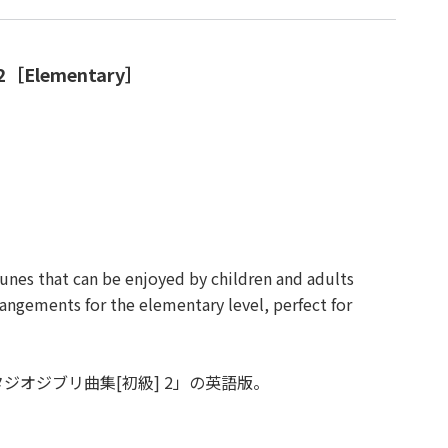
re 2［Elementary］
tunes that can be enjoyed by children and adults
rangements for the elementary level, perfect for
ジオジブリ曲集[初級] 2」の英語版。