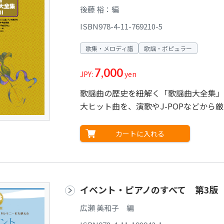
後藤 裕：編
ISBN978-4-11-769210-5
歌集・メロディ譜
歌謡・ポピュラー
7,000
JPY:
yen
歌謡曲の歴史を紐解く「歌謡曲大全集」
大ヒット曲を、演歌やJ-POPなどから厳
カートに入れる
イベント・ピアノのすべて 第3版
広瀬 美和子 編