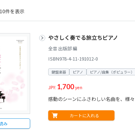
10件を表示
やさしく奏でる旅立ちピアノ
全音 出版部 編
ISBN978-4-11-191012-0
鍵盤楽器
ピアノ
ピアノ/曲集（ポピュラー）
1,700
JPY:
yen
感動のシーンにふさわしい名曲を、様々
カートに入れる
読み