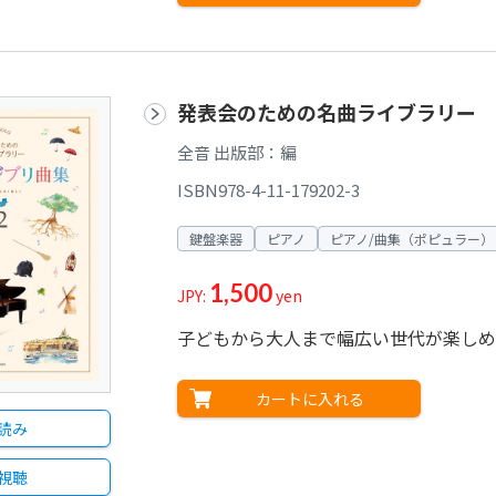
発表会のための名曲ライブラリー ス
全音 出版部：編
ISBN978-4-11-179202-3
鍵盤楽器
ピアノ
ピアノ/曲集（ポピュラー）
1,500
JPY:
yen
子どもから大人まで幅広い世代が楽しめ
カートに入れる
読み
視聴