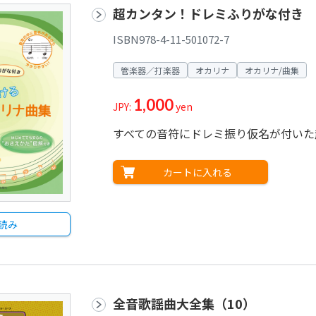
超カンタン！ドレミふりがな付き 
ISBN978-4-11-501072-7
管楽器／打楽器
オカリナ
オカリナ/曲集
1,000
JPY:
yen
すべての音符にドレミ振り仮名が付いた
カートに入れる
読み
全音歌謡曲大全集（10）