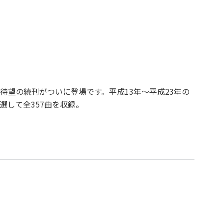
待望の続刊がついに登場です。平成13年～平成23年の
選して全357曲を収録。