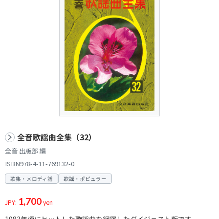
全音歌謡曲全集（32）
全音 出版部 編
ISBN978-4-11-769132-0
歌集・メロディ譜
歌謡・ポピュラー
1,700
JPY:
yen