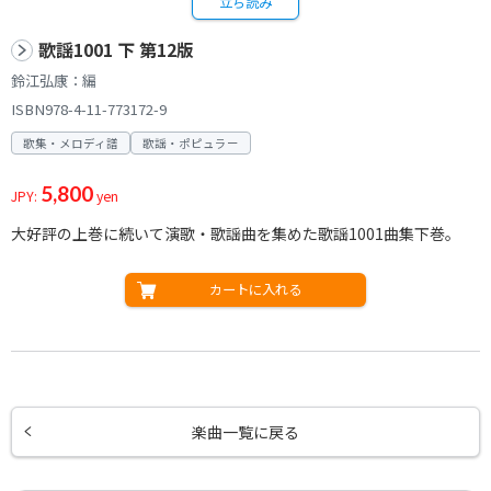
立ち読み
歌謡1001 下 第12版
鈴江弘康：編
ISBN978-4-11-773172-9
歌集・メロディ譜
歌謡・ポピュラー
5,800
JPY:
yen
大好評の上巻に続いて演歌・歌謡曲を集めた歌謡1001曲集下巻。
カートに入れる
楽曲一覧に戻る