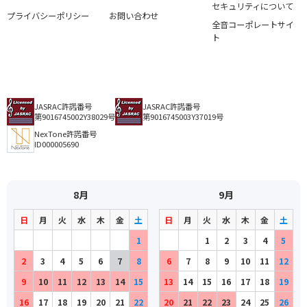
セキュリティについて
プライバシーポリシー
お問い合わせ
全音コーポレートサイ
ト
JASRAC許諾番号
JASRAC許諾番号
第9016745002Y38029号
第9016745003Y37019号
NexTone許諾番号
ID000005690
8月
9月
日
月
火
水
木
金
土
日
月
火
水
木
金
土
1
1
2
3
4
5
2
3
4
5
6
7
8
6
7
8
9
10
11
12
9
10
11
12
13
14
15
13
14
15
16
17
18
19
16
17
18
19
20
21
22
20
21
22
23
24
25
26