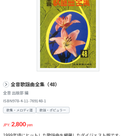
全音歌謡曲全集（48）
全音 出版部 編
ISBN978-4-11-769148-1
歌集・メロディ譜
歌謡・ポピュラー
2,800
JPY:
yen
1999年頃にヒットした歌謡曲を網羅したダイジェスト版です。