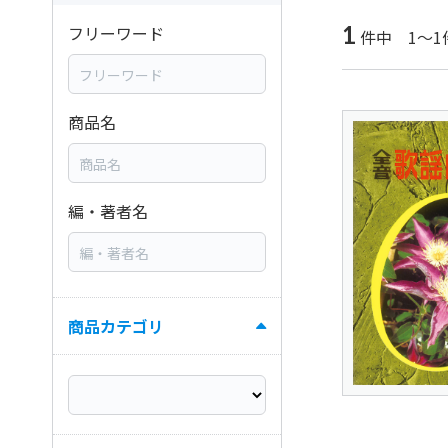
1
フリーワード
件中 1～1
商品名
編・著者名
商品カテゴリ