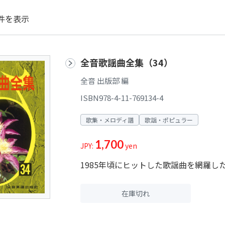
件を表示
全音歌謡曲全集（34）
全音 出版部 編
ISBN978-4-11-769134-4
歌集・メロディ譜
歌謡・ポピュラー
1,700
JPY:
yen
1985年頃にヒットした歌謡曲を網羅し
在庫切れ