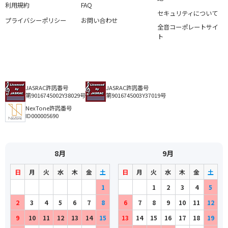
利用規約
FAQ
セキュリティについて
プライバシーポリシー
お問い合わせ
全音コーポレートサイ
ト
JASRAC許諾番号
JASRAC許諾番号
第9016745002Y38029号
第9016745003Y37019号
NexTone許諾番号
ID000005690
8月
9月
日
月
火
水
木
金
土
日
月
火
水
木
金
土
1
1
2
3
4
5
2
3
4
5
6
7
8
6
7
8
9
10
11
12
9
10
11
12
13
14
15
13
14
15
16
17
18
19