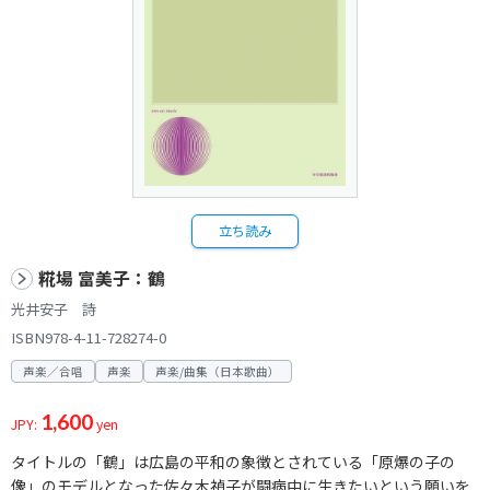
立ち読み
糀場 富美子：鶴
光井安子 詩
ISBN978-4-11-728274-0
声楽／合唱
声楽
声楽/曲集（日本歌曲）
1,600
JPY:
yen
タイトルの「鶴」は広島の平和の象徴とされている「原爆の子の
像」のモデルとなった佐々木禎子が闘病中に生きたいという願いを