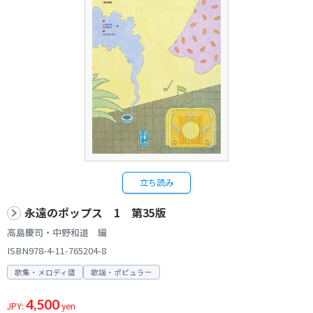
立ち読み
永遠のポップス 1 第35版
高島慶司・中野和道 編
ISBN978-4-11-765204-8
歌集・メロディ譜
歌謡・ポピュラー
4,500
JPY:
yen