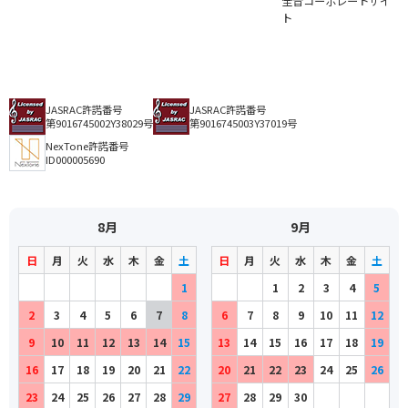
全音コーポレートサイ
ト
JASRAC許諾番号
JASRAC許諾番号
第9016745002Y38029号
第9016745003Y37019号
NexTone許諾番号
ID000005690
8月
9月
日
月
火
水
木
金
土
日
月
火
水
木
金
土
1
1
2
3
4
5
2
3
4
5
6
7
8
6
7
8
9
10
11
12
9
10
11
12
13
14
15
13
14
15
16
17
18
19
16
17
18
19
20
21
22
20
21
22
23
24
25
26
23
24
25
26
27
28
29
27
28
29
30