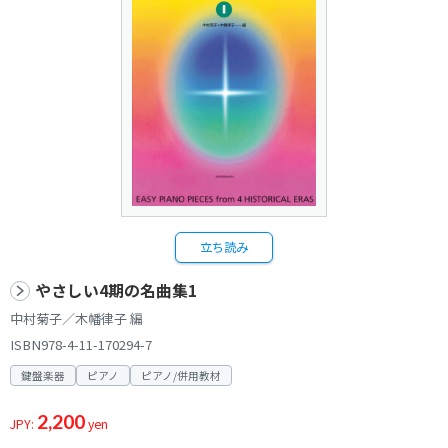
立ち読み
やさしい4期の名曲集1
中村菊子／木幡律子 編
ISBN978-4-11-170294-7
鍵盤楽器
ピアノ
ピアノ/併用教材
2,200
JPY:
yen