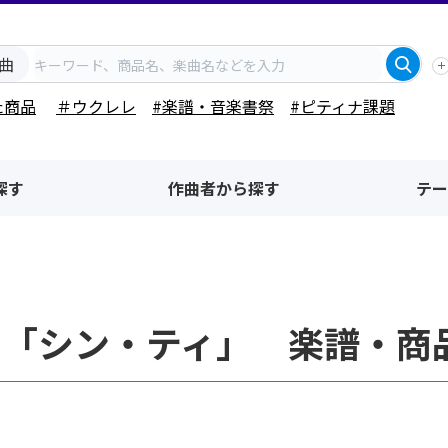
曲
た商品
＃ウクレレ
#楽譜・音楽書祭
#ピティナ課題
探す
作曲者から探す
テー
名「シン・ティ」 楽譜・商