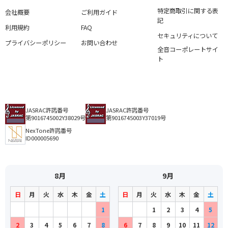
特定商取引に関する表
会社概要
ご利用ガイド
記
利用規約
FAQ
セキュリティについて
プライバシーポリシー
お問い合わせ
全音コーポレートサイ
ト
JASRAC許諾番号
JASRAC許諾番号
第9016745002Y38029号
第9016745003Y37019号
NexTone許諾番号
ID000005690
8月
9月
日
月
火
水
木
金
土
日
月
火
水
木
金
土
1
1
2
3
4
5
2
3
4
5
6
7
8
6
7
8
9
10
11
12