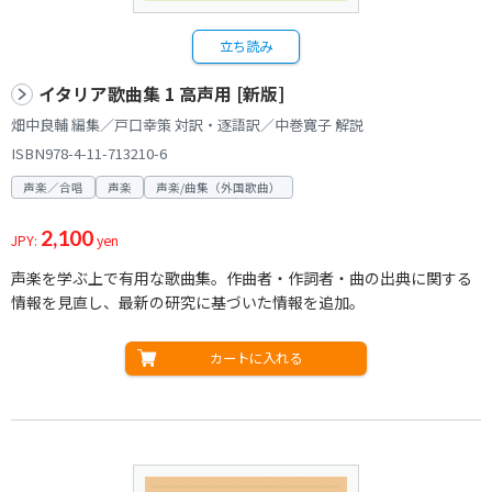
立ち読み
イタリア歌曲集 1 高声用 [新版]
畑中良輔 編集／戸口幸策 対訳・逐語訳／中巻寛子 解説
ISBN978-4-11-713210-6
声楽／合唱
声楽
声楽/曲集（外国歌曲）
2,100
JPY:
yen
声楽を学ぶ上で有用な歌曲集。作曲者・作詞者・曲の出典に関する
情報を見直し、最新の研究に基づいた情報を追加。
カートに入れる