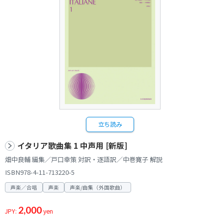
立ち読み
イタリア歌曲集 1 中声用 [新版]
畑中良輔 編集／戸口幸策 対訳・逐語訳／中巻寛子 解説
ISBN978-4-11-713220-5
声楽／合唱
声楽
声楽/曲集（外国歌曲）
2,000
JPY:
yen