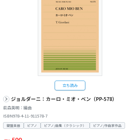
立ち読み
ジョルダーニ：カーロ・ミオ・ベン（PP-578）
萩森英明：編曲
ISBN978-4-11-911578-7
鍵盤楽器
ピアノ
ピアノ/曲集（クラシック）
ピアノ/作曲家作品
500