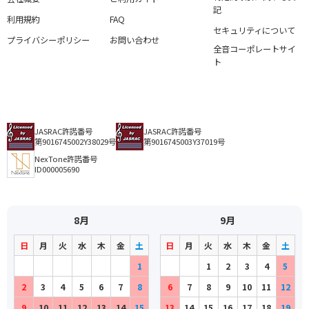
記
利用規約
FAQ
セキュリティについて
プライバシーポリシー
お問い合わせ
全音コーポレートサイ
ト
JASRAC許諾番号
JASRAC許諾番号
第9016745002Y38029号
第9016745003Y37019号
NexTone許諾番号
ID000005690
8月
9月
日
月
火
水
木
金
土
日
月
火
水
木
金
土
1
1
2
3
4
5
2
3
4
5
6
7
8
6
7
8
9
10
11
12
9
10
11
12
13
14
15
13
14
15
16
17
18
19