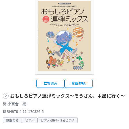
立ち読み
動画視聴
おもしろピアノ連弾ミックス～ぞうさん、木星に行く～
関 小百合 編
ISBN978-4-11-170326-5
鍵盤楽器
ピアノ
ピアノ/連弾・2台ピアノ