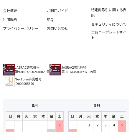
特定商取引に関する表
会社概要
ご利用ガイド
記
利用規約
FAQ
セキュリティについて
プライバシーポリシー
お問い合わせ
全音コーポレートサイ
ト
JASRAC許諾番号
JASRAC許諾番号
第9016745002Y38029号
第9016745003Y37019号
NexTone許諾番号
ID000005690
8月
9月
日
月
火
水
木
金
土
日
月
火
水
木
金
土
1
1
2
3
4
5