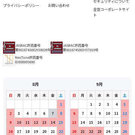
セキュリティについて
プライバシーポリシー
お問い合わせ
全音コーポレートサイ
ト
JASRAC許諾番号
JASRAC許諾番号
第9016745002Y38029号
第9016745003Y37019号
NexTone許諾番号
ID000005690
8月
9月
日
月
火
水
木
金
土
日
月
火
水
木
金
土
1
1
2
3
4
5
2
3
4
5
6
7
8
6
7
8
9
10
11
12
9
10
11
12
13
14
15
13
14
15
16
17
18
19
16
17
18
19
20
21
22
20
21
22
23
24
25
26