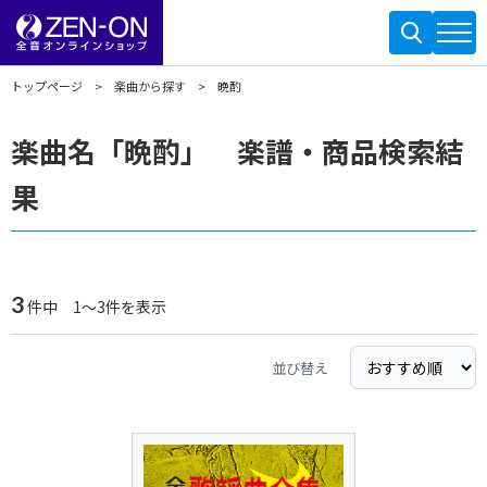
トップページ
楽曲から探す
晩酌
楽曲名「晩酌」 楽譜・商品検索結
果
3
件中 1～3件を表示
並び替え