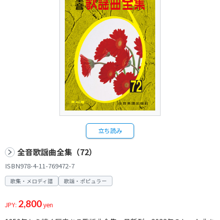
立ち読み
全音歌謡曲全集（72）
ISBN978-4-11-769472-7
歌集・メロディ譜
歌謡・ポピュラー
2,800
JPY:
yen