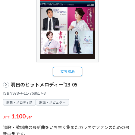
立ち読み
明日のヒットメロディー'23-05
ISBN978-4-11-768617-3
歌集・メロディ譜
歌謡・ポピュラー
1,100
JPY:
yen
演歌・歌謡曲の最新曲をいち早く集めたカラオケファンのための最
新曲集です。