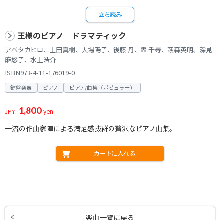
立ち読み
王様のピアノ ドラマティック
アベタカヒロ、上田真樹、大場陽子、後藤 丹、轟 千尋、萩森英明、深見
麻悠子、水上浩介
ISBN978-4-11-176019-0
鍵盤楽器
ピアノ
ピアノ/曲集（ポピュラー）
1,800
JPY:
yen
一流の作曲家陣による満足感抜群の贅沢なピアノ曲集。
カートに入れる
楽曲一覧に戻る