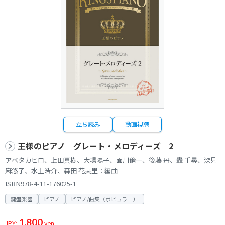
立ち読み
動画視聴
王様のピアノ グレート・メロディーズ 2
アベタカヒロ、上田真樹、大場陽子、面川倫一、後藤 丹、轟 千尋、深見
麻悠子、水上浩介、森田 花央里：編曲
ISBN978-4-11-176025-1
鍵盤楽器
ピアノ
ピアノ/曲集（ポピュラー）
1,800
JPY:
yen