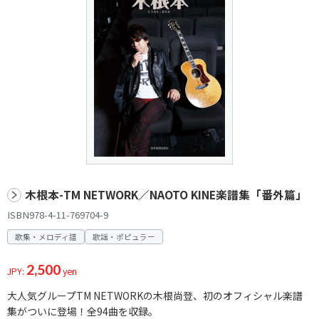
木根本-TM NETWORK／NAOTO KINE楽譜集「番外篇」
ISBN978-4-11-769704-9
歌集・メロディ譜
歌謡・ポピュラー
2,500
JPY:
yen
大人気グループTM NETWORKの木根尚登、初のオフィシャル楽譜
集がついに登場！全94曲を収録。