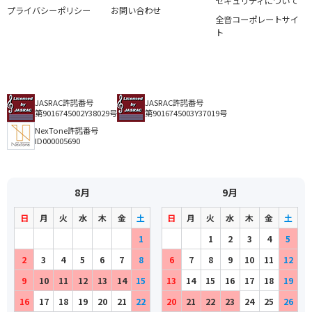
セキュリティについて
プライバシーポリシー
お問い合わせ
全音コーポレートサイ
ト
JASRAC許諾番号
JASRAC許諾番号
第9016745002Y38029号
第9016745003Y37019号
NexTone許諾番号
ID000005690
8月
9月
日
月
火
水
木
金
土
日
月
火
水
木
金
土
1
1
2
3
4
5
2
3
4
5
6
7
8
6
7
8
9
10
11
12
9
10
11
12
13
14
15
13
14
15
16
17
18
19
16
17
18
19
20
21
22
20
21
22
23
24
25
26