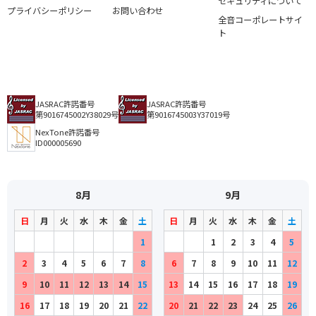
セキュリティについて
プライバシーポリシー
お問い合わせ
全音コーポレートサイ
ト
JASRAC許諾番号
JASRAC許諾番号
第9016745002Y38029号
第9016745003Y37019号
NexTone許諾番号
ID000005690
8月
9月
日
月
火
水
木
金
土
日
月
火
水
木
金
土
1
1
2
3
4
5
2
3
4
5
6
7
8
6
7
8
9
10
11
12
9
10
11
12
13
14
15
13
14
15
16
17
18
19
16
17
18
19
20
21
22
20
21
22
23
24
25
26