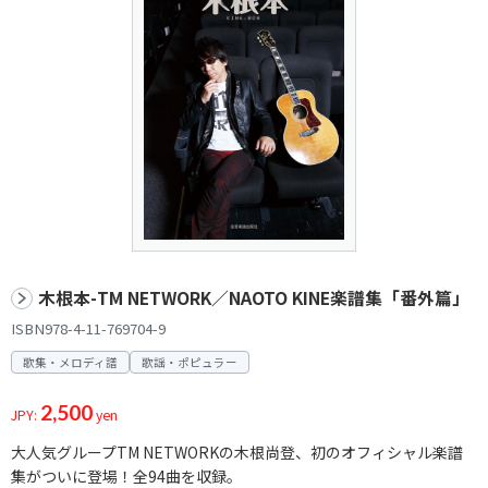
木根本-TM NETWORK／NAOTO KINE楽譜集「番外篇」
ISBN978-4-11-769704-9
歌集・メロディ譜
歌謡・ポピュラー
2,500
JPY:
yen
大人気グループTM NETWORKの木根尚登、初のオフィシャル楽譜
集がついに登場！全94曲を収録。