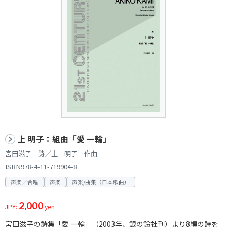
上 明子：組曲「愛 一輪」
宮田滋子 詩／上 明子 作曲
ISBN978-4-11-719904-8
声楽／合唱
声楽
声楽/曲集（日本歌曲）
2,000
JPY:
yen
宮田滋子の詩集「愛 一輪」（2003年、銀の鈴社刊）より8編の詩を