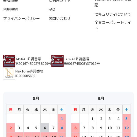
会社概要
ご利用ガイド
記
利用規約
FAQ
セキュリティについて
プライバシーポリシー
お問い合わせ
全音コーポレートサイ
ト
JASRAC許諾番号
JASRAC許諾番号
第9016745002Y38029号
第9016745003Y37019号
NexTone許諾番号
ID000005690
8月
9月
日
月
火
水
木
金
土
日
月
火
水
木
金
土
1
1
2
3
4
5
2
3
4
5
6
7
8
6
7
8
9
10
11
12
9
10
11
12
13
14
15
13
14
15
16
17
18
19