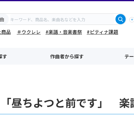
曲
た商品
＃ウクレレ
#楽譜・音楽書祭
#ピティナ課題
探す
作曲者から探す
テー
名「昼ちよつと前です」 楽