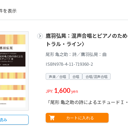
件を表示
鷹羽弘晃：混声合唱とピアノのための
トラル・ライン〉
尾形 亀之助：詩／鷹羽弘晃：曲
ISBN978-4-11-719360-2
声楽／合唱
合唱
合唱/混声合唱
1,600
JPY:
yen
「尾形 亀之助の詩によるエチュードＩ・
カートに入れる
読み