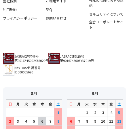
特定商取引に関する表
会社概要
ご利用ガイド
記
利用規約
FAQ
セキュリティについて
プライバシーポリシー
お問い合わせ
全音コーポレートサイ
ト
JASRAC許諾番号
JASRAC許諾番号
第9016745002Y38029号
第9016745003Y37019号
NexTone許諾番号
ID000005690
8月
9月
日
月
火
水
木
金
土
日
月
火
水
木
金
土
1
1
2
3
4
5
2
3
4
5
6
7
8
6
7
8
9
10
11
12