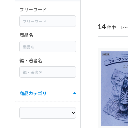
フリーワード
14
件中 1～
商品名
編・著者名
商品カテゴリ