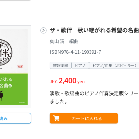
ザ・歌伴 歌い継がれる希望の名曲
奥山 清 編曲
ISBN978-4-11-190391-7
鍵盤楽器
ピアノ
ピアノ/曲集（ポピュラー）
2,400
JPY:
yen
演歌・歌謡曲のピアノ伴奏決定版シリー
ました。
カートに入れる
読み