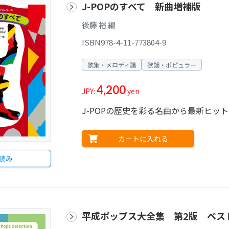
J-POPのすべて 新曲増補版
後藤 裕 編
ISBN978-4-11-773804-9
歌集・メロディ譜
歌謡・ポピュラー
4,200
JPY:
yen
J-POPの歴史を彩る名曲から最新ヒッ
カートに入れる
読み
平成ポップス大全集 第2版 ベスト