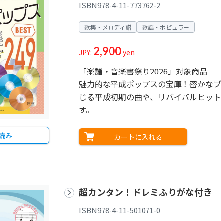
ISBN978-4-11-773762-2
歌集・メロディ譜
歌謡・ポピュラー
2,900
JPY:
yen
「楽譜・音楽書祭り2026」対象商品
魅力的な平成ポップスの宝庫！密かなブ
じる平成初期の曲や、リバイバルヒット
す。
読み
カートに入れる
超カンタン！ドレミふりがな付き 
ISBN978-4-11-501071-0