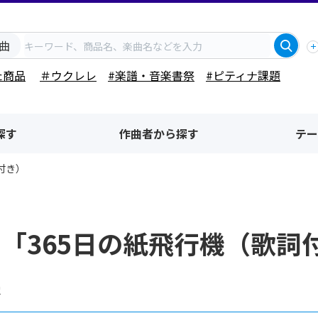
曲
た商品
＃ウクレレ
#楽譜・音楽書祭
#ピティナ課題
探す
作曲者から探す
テー
付き）
「365日の紙飛行機（歌詞
果