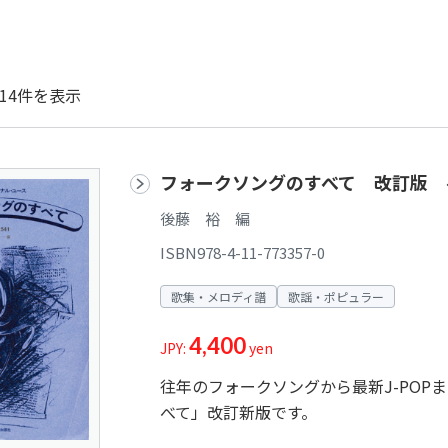
14件を表示
フォークソングのすべて 改訂版 
後藤 裕 編
ISBN978-4-11-773357-0
歌集・メロディ譜
歌謡・ポピュラー
4,400
JPY:
yen
往年のフォークソングから最新J-PO
べて」改訂新版です。