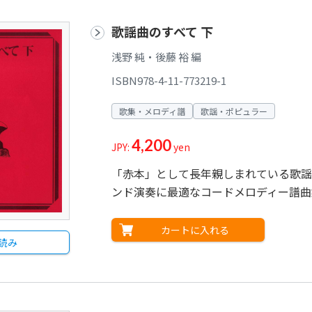
歌謡曲のすべて 下
浅野 純・後藤 裕 編
ISBN978-4-11-773219-1
歌集・メロディ譜
歌謡・ポピュラー
4,200
JPY:
yen
「赤本」として長年親しまれている歌謡
ンド演奏に最適なコードメロディー譜曲
カートに入れる
読み