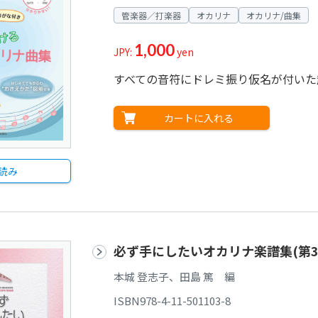
管楽器／打楽器
オカリナ
オカリナ/曲集
1,000
JPY:
yen
すべての音符にドレミ振り仮名が付いた
カートに入れる
読み
必ず手にしたいオカリナ楽譜集(第3
本城 登志子、田島 篤 編
ISBN978-4-11-501103-8