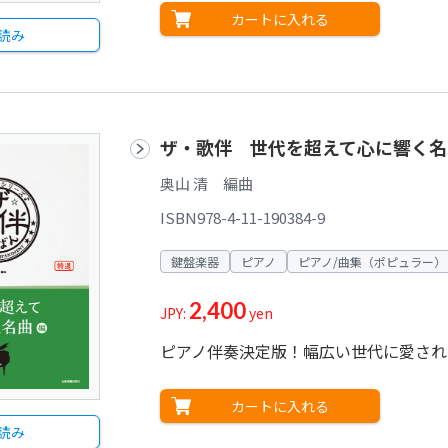
カートに入れる
読み
ザ・歌伴 世代を超えて心に響く名曲
奥山 清 編曲
ISBN978-4-11-190384-9
鍵盤楽器
ピアノ
ピアノ/曲集（ポピュラー）
2,400
JPY:
yen
ピアノ伴奏決定版！幅広い世代に愛され
カートに入れる
読み