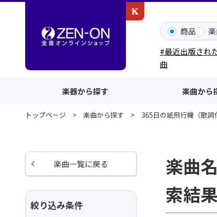
カワイ出版ONLINE
商品
楽
#最近出版され
曲
楽器から探す
楽曲から
トップページ
楽曲から探す
365日の紙飛行機（歌詞
楽曲名
楽曲一覧に戻る
索結
絞り込み条件