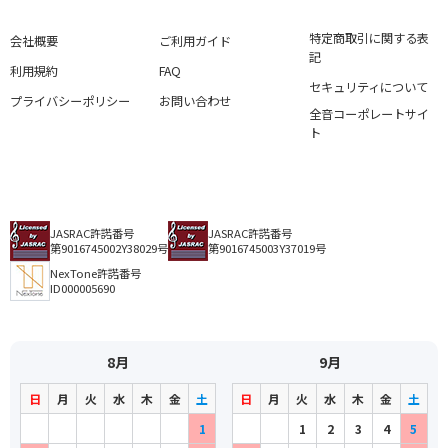
特定商取引に関する表
会社概要
ご利用ガイド
記
利用規約
FAQ
セキュリティについて
プライバシーポリシー
お問い合わせ
全音コーポレートサイ
ト
JASRAC許諾番号
JASRAC許諾番号
第9016745002Y38029号
第9016745003Y37019号
NexTone許諾番号
ID000005690
8月
9月
日
月
火
水
木
金
土
日
月
火
水
木
金
土
1
1
2
3
4
5