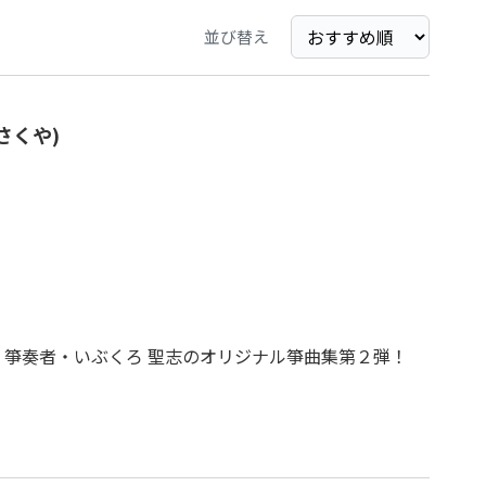
並び替え
なさくや)
、箏奏者・いぶくろ 聖志のオリジナル箏曲集第２弾！