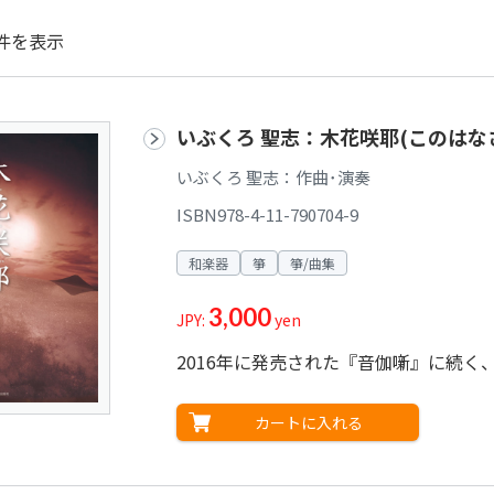
件を表示
いぶくろ 聖志：木花咲耶(このは
いぶくろ 聖志：作曲･演奏
ISBN978-4-11-790704-9
和楽器
箏
箏/曲集
3,000
JPY:
yen
2016年に発売された『音伽噺』に続く
カートに入れる