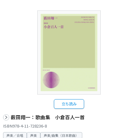
立ち読み
薮田翔一：歌曲集 小倉百人一首
ISBN978-4-11-728236-8
声楽／合唱
声楽
声楽/曲集（日本歌曲）