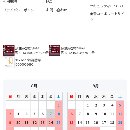
利用規約
FAQ
セキュリティについて
プライバシーポリシー
お問い合わせ
全音コーポレートサイ
ト
JASRAC許諾番号
JASRAC許諾番号
第9016745002Y38029号
第9016745003Y37019号
NexTone許諾番号
ID000005690
8月
9月
日
月
火
水
木
金
土
日
月
火
水
木
金
土
1
1
2
3
4
5
2
3
4
5
6
7
8
6
7
8
9
10
11
12
9
10
11
12
13
14
15
13
14
15
16
17
18
19