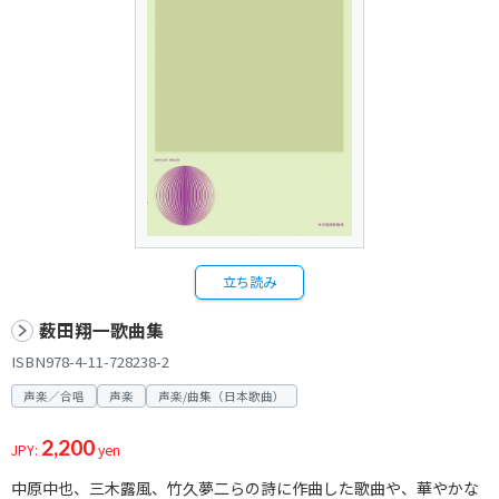
立ち読み
薮田翔一歌曲集
ISBN978-4-11-728238-2
声楽／合唱
声楽
声楽/曲集（日本歌曲）
2,200
JPY:
yen
中原中也、三木露風、竹久夢二らの詩に作曲した歌曲や、華やかな