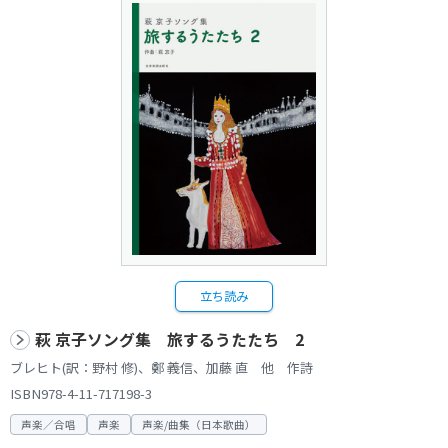
立ち読み
萩 京子ソング集 旅するうたたち 2
ブレヒト(訳：野村 修)、鄭 義信、加藤 直 他 作詩
ISBN978-4-11-717198-3
声楽／合唱
声楽
声楽/曲集（日本歌曲）