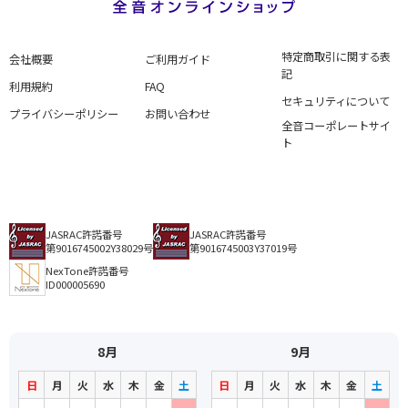
特定商取引に関する表
会社概要
ご利用ガイド
記
利用規約
FAQ
セキュリティについて
プライバシーポリシー
お問い合わせ
全音コーポレートサイ
ト
JASRAC許諾番号
JASRAC許諾番号
第9016745002Y38029号
第9016745003Y37019号
NexTone許諾番号
ID000005690
8月
9月
日
月
火
水
木
金
土
日
月
火
水
木
金
土