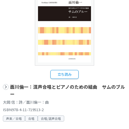
立ち読み
面川倫一：混声合唱とピアノのための組曲 サムのブル
ー
大岡 信：詩／面川倫一：曲
ISBN978-4-11-719513-2
声楽／合唱
合唱
合唱/混声合唱