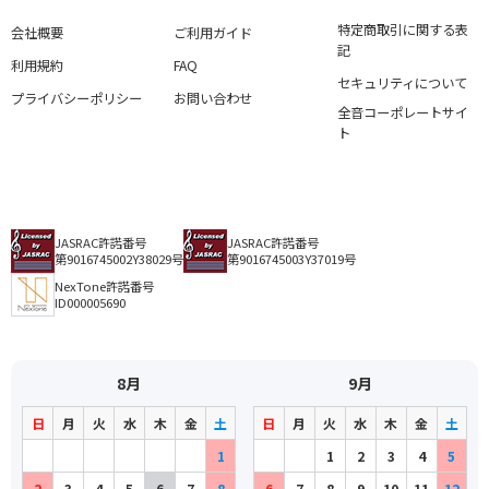
特定商取引に関する表
会社概要
ご利用ガイド
記
利用規約
FAQ
セキュリティについて
プライバシーポリシー
お問い合わせ
全音コーポレートサイ
ト
JASRAC許諾番号
JASRAC許諾番号
第9016745002Y38029号
第9016745003Y37019号
NexTone許諾番号
ID000005690
8月
9月
日
月
火
水
木
金
土
日
月
火
水
木
金
土
1
1
2
3
4
5
2
3
4
5
6
7
8
6
7
8
9
10
11
12