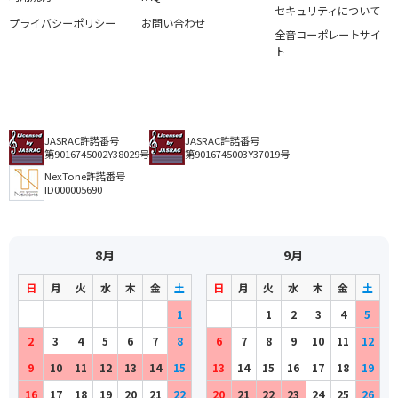
セキュリティについて
プライバシーポリシー
お問い合わせ
全音コーポレートサイ
ト
JASRAC許諾番号
JASRAC許諾番号
第9016745002Y38029号
第9016745003Y37019号
NexTone許諾番号
ID000005690
8月
9月
日
月
火
水
木
金
土
日
月
火
水
木
金
土
1
1
2
3
4
5
2
3
4
5
6
7
8
6
7
8
9
10
11
12
9
10
11
12
13
14
15
13
14
15
16
17
18
19
16
17
18
19
20
21
22
20
21
22
23
24
25
26