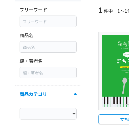
1
フリーワード
件中 1～1
商品名
編・著者名
商品カテゴリ
立ち