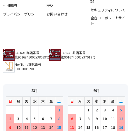
記
利用規約
FAQ
セキュリティについて
プライバシーポリシー
お問い合わせ
全音コーポレートサイ
ト
JASRAC許諾番号
JASRAC許諾番号
第9016745002Y38029号
第9016745003Y37019号
NexTone許諾番号
ID000005690
8月
9月
日
月
火
水
木
金
土
日
月
火
水
木
金
土
1
1
2
3
4
5
2
3
4
5
6
7
8
6
7
8
9
10
11
12
9
10
11
12
13
14
15
13
14
15
16
17
18
19