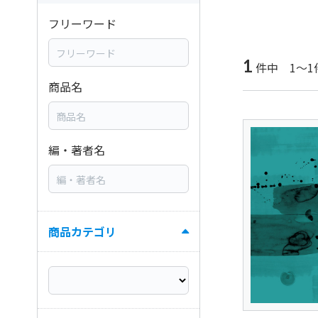
フリーワード
1
件中 1～1
商品名
編・著者名
商品カテゴリ