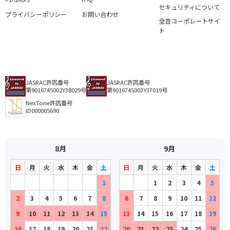
セキュリティについて
プライバシーポリシー
お問い合わせ
全音コーポレートサイ
ト
JASRAC許諾番号
JASRAC許諾番号
第9016745002Y38029号
第9016745003Y37019号
NexTone許諾番号
ID000005690
8月
9月
日
月
火
水
木
金
土
日
月
火
水
木
金
土
1
1
2
3
4
5
2
3
4
5
6
7
8
6
7
8
9
10
11
12
9
10
11
12
13
14
15
13
14
15
16
17
18
19
16
17
18
19
20
21
22
20
21
22
23
24
25
26