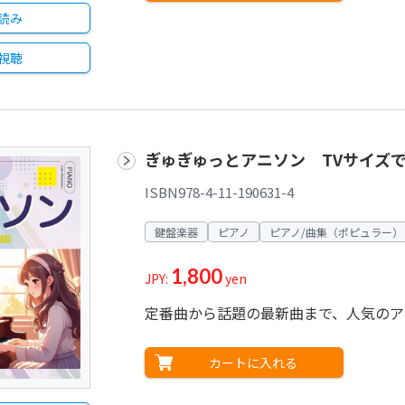
読み
視聴
ぎゅぎゅっとアニソン TVサイズで
ISBN978-4-11-190631-4
鍵盤楽器
ピアノ
ピアノ/曲集（ポピュラー）
1,800
JPY:
yen
定番曲から話題の最新曲まで、人気のア
カートに入れる