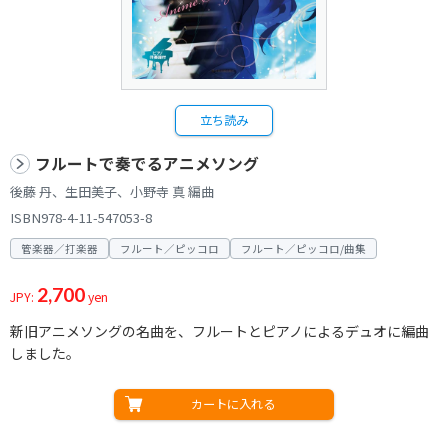
立ち読み
フルートで奏でるアニメソング
後藤 丹、生田美子、小野寺 真 編曲
ISBN978-4-11-547053-8
管楽器／打楽器
フルート／ピッコロ
フルート／ピッコロ/曲集
2,700
JPY:
yen
新旧アニメソングの名曲を、フルートとピアノによるデュオに編曲
しました。
カートに入れる