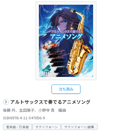
立ち読み
アルトサックスで奏でるアニメソング
後藤 丹、生田美子、小野寺 真 編曲
ISBN978-4-11-547056-9
管楽器／打楽器
サクソフォーン
サクソフォーン/曲集