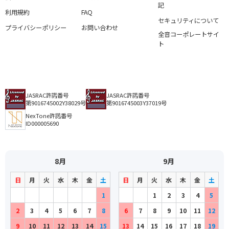
記
利用規約
FAQ
セキュリティについて
プライバシーポリシー
お問い合わせ
全音コーポレートサイ
ト
JASRAC許諾番号
JASRAC許諾番号
第9016745002Y38029号
第9016745003Y37019号
NexTone許諾番号
ID000005690
8月
9月
日
月
火
水
木
金
土
日
月
火
水
木
金
土
1
1
2
3
4
5
2
3
4
5
6
7
8
6
7
8
9
10
11
12
9
10
11
12
13
14
15
13
14
15
16
17
18
19