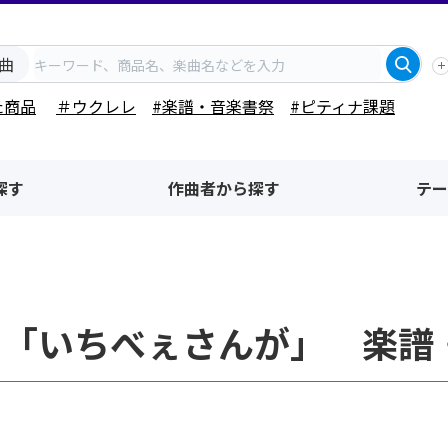
曲
た商品
＃ウクレレ
#楽譜・音楽書祭
#ピティナ課題
探す
作曲者から探す
テー
名「いちべぇさんが」 楽譜