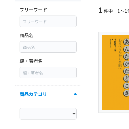
1
フリーワード
件中 1～1
商品名
編・著者名
商品カテゴリ