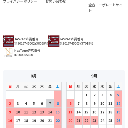
プライバシーポリシー
お問い合わせ
全音コーポレートサイ
ト
JASRAC許諾番号
JASRAC許諾番号
第9016745002Y38029号
第9016745003Y37019号
NexTone許諾番号
ID000005690
8月
9月
日
月
火
水
木
金
土
日
月
火
水
木
金
土
1
1
2
3
4
5
2
3
4
5
6
7
8
6
7
8
9
10
11
12
9
10
11
12
13
14
15
13
14
15
16
17
18
19
16
17
18
19
20
21
22
20
21
22
23
24
25
26