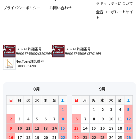
セキュリティについて
プライバシーポリシー
お問い合わせ
全音コーポレートサイ
ト
JASRAC許諾番号
JASRAC許諾番号
第9016745002Y38029号
第9016745003Y37019号
NexTone許諾番号
ID000005690
8月
9月
日
月
火
水
木
金
土
日
月
火
水
木
金
土
1
1
2
3
4
5
2
3
4
5
6
7
8
6
7
8
9
10
11
12
9
10
11
12
13
14
15
13
14
15
16
17
18
19
16
17
18
19
20
21
22
20
21
22
23
24
25
26