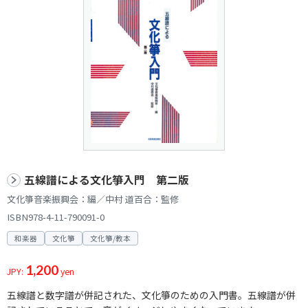
五線譜による文化箏入門 第二版
文化箏音楽振興会：編／中村 道百合：監修
ISBN978-4-11-790091-0
和楽器
文化箏
文化箏/教本
1,200
JPY:
yen
五線譜と数字譜が併記された、文化箏のための入門書。五線譜が併