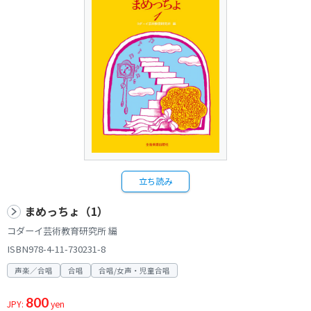
立ち読み
まめっちょ（1）
コダーイ芸術教育研究所 編
ISBN978-4-11-730231-8
声楽／合唱
合唱
合唱/女声・児童合唱
800
JPY:
yen