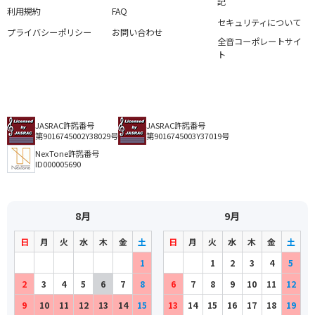
記
利用規約
FAQ
セキュリティについて
プライバシーポリシー
お問い合わせ
全音コーポレートサイ
ト
JASRAC許諾番号
JASRAC許諾番号
第9016745002Y38029号
第9016745003Y37019号
NexTone許諾番号
ID000005690
8月
9月
日
月
火
水
木
金
土
日
月
火
水
木
金
土
1
1
2
3
4
5
2
3
4
5
6
7
8
6
7
8
9
10
11
12
9
10
11
12
13
14
15
13
14
15
16
17
18
19