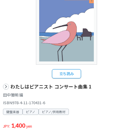
立ち読み
わたしはピアニスト コンサート曲集 1
田中雅明 編
ISBN978-4-11-170431-6
鍵盤楽器
ピアノ
ピアノ/併用教材
1,400
JPY:
yen