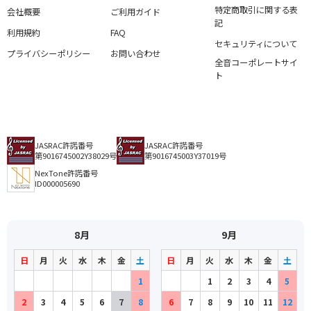
特定商取引に関する表
会社概要
ご利用ガイド
記
利用規約
FAQ
セキュリティについて
プライバシーポリシー
お問い合わせ
全音コーポレートサイ
ト
JASRAC許諾番号
JASRAC許諾番号
第9016745002Y38029号
第9016745003Y37019号
NexTone許諾番号
ID000005690
8月
9月
日
月
火
水
木
金
土
日
月
火
水
木
金
土
1
1
2
3
4
5
2
3
4
5
6
7
8
6
7
8
9
10
11
12