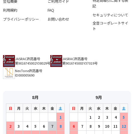
特定商取引に関する表
会社概要
ご利用ガイド
記
利用規約
FAQ
セキュリティについて
プライバシーポリシー
お問い合わせ
全音コーポレートサイ
ト
JASRAC許諾番号
JASRAC許諾番号
第9016745002Y38029号
第9016745003Y37019号
NexTone許諾番号
ID000005690
8月
9月
日
月
火
水
木
金
土
日
月
火
水
木
金
土
1
1
2
3
4
5
2
3
4
5
6
7
8
6
7
8
9
10
11
12