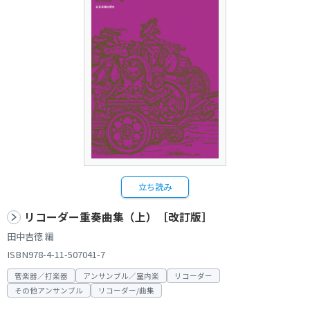
立ち読み
リコーダー重奏曲集（上）［改訂版］
田中吉徳 編
ISBN978-4-11-507041-7
管楽器／打楽器
アンサンブル／室内楽
リコーダー
その他アンサンブル
リコーダー/曲集