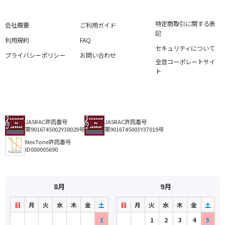
特定商取引に関する表
会社概要
ご利用ガイド
記
利用規約
FAQ
セキュリティについて
プライバシーポリシー
お問い合わせ
全音コーポレートサイ
ト
JASRAC許諾番号
JASRAC許諾番号
第9016745002Y38029号
第9016745003Y37019号
NexTone許諾番号
ID000005690
8月
9月
日
月
火
水
木
金
土
日
月
火
水
木
金
土
1
1
2
3
4
5